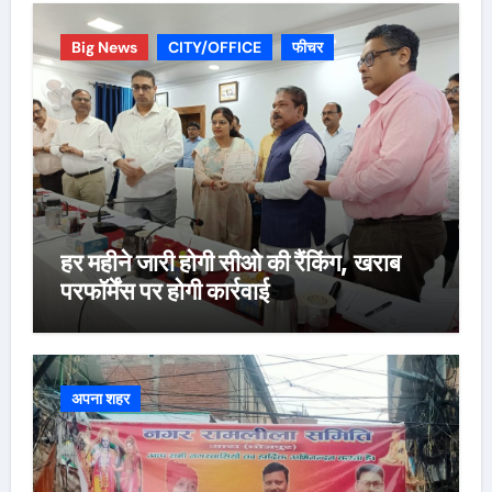
Big News
CITY/OFFICE
फीचर
हर महीने जारी होगी सीओ की रैंकिंग, खराब
परफॉर्मेंस पर होगी कार्रवाई
अपना शहर