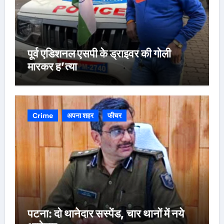
पूर्व एडिशनल एसपी के ड्राइवर की गोली
मारकर ह’त्या
Crime
अपना शहर
फीचर
पटना: दो थानेदार सस्पेंड, चार थानों में नये