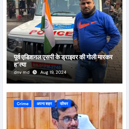
पूर्व एडिशनल एसपी के ड्राइवर की गोली मारकर
ह’त्या
dnv md
Aug 19, 2024
Crime
अपना शहर
फीचर