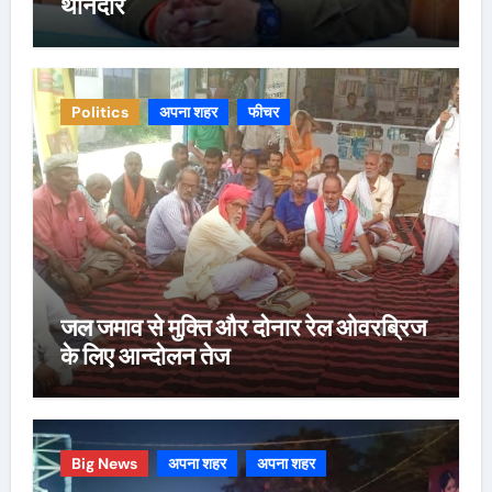
थानेदार
Politics
अपना शहर
फीचर
जल जमाव से मुक्ति और दोनार रेल ओवरब्रिज
के लिए आन्दोलन तेज
Big News
अपना शहर
अपना शहर