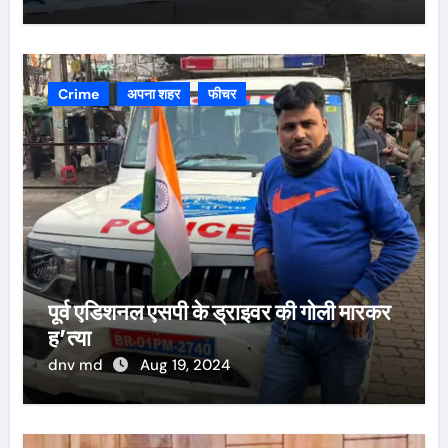
Crime
अपना शहर
फीचर
पूर्व एडिशनल एसपी के ड्राइवर की गोली मारकर
ह’त्या
dnv md
Aug 19, 2024