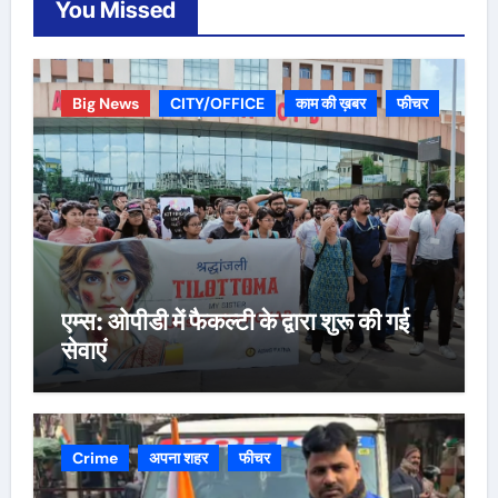
You Missed
Big News
CITY/OFFICE
काम की ख़बर
फीचर
एम्स: ओपीडी में फैकल्टी के द्वारा शुरू की गई
सेवाएं
Crime
अपना शहर
फीचर