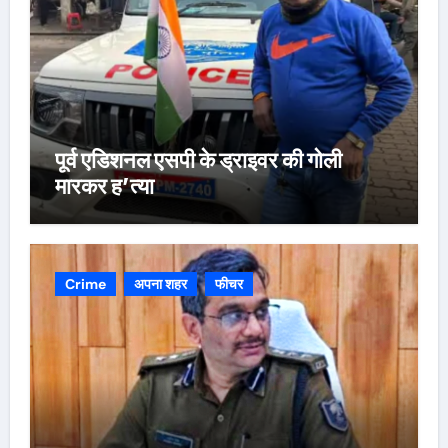
पूर्व एडिशनल एसपी के ड्राइवर की गोली
मारकर ह’त्या
Crime
अपना शहर
फीचर