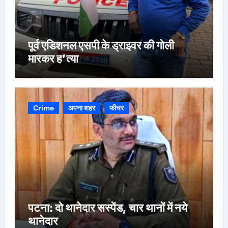
पूर्व एडिशनल एसपी के ड्राइवर की गोली
मारकर ह’त्या
Crime
अपना शहर
फीचर
पटना: दो थानेदार सस्पेंड, चार थानों में नये
थानेदार