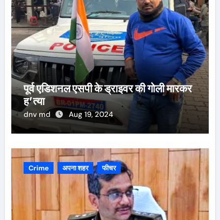
पूर्व एडिशनल एसपी के ड्राइवर की गोली मारकर
ह’त्या
dnv md
Aug 19, 2024
Crime
अपना शहर
फीचर