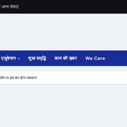
में भी चुनाव की घोषणा
 ट्रेन पटरी से उतरी
ी
्ता साफ
एजुकेशन
सुख समृद्धि
काम की ख़बर
We Care
ोड़ रुपए मंजूर किए
अगस्त तक होगी
’ थीम पर इस बार होगा रक्तदान