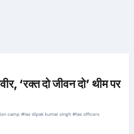
तवीर, ‘रक्त दो जीवन दो’ थीम पर
tion camp
#
Ias dipak kumar singh
#
Ias officers