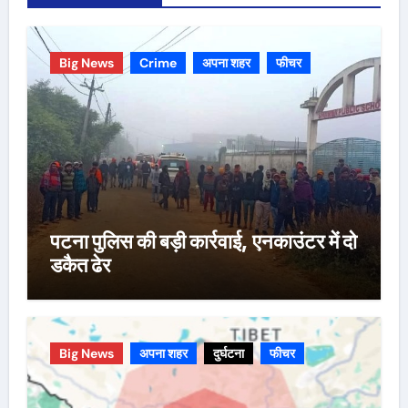
Big News
Crime
अपना शहर
फीचर
पटना पुलिस की बड़ी कार्रवाई, एनकाउंटर में दो
डकैत ढेर
Big News
अपना शहर
दुर्घटना
फीचर