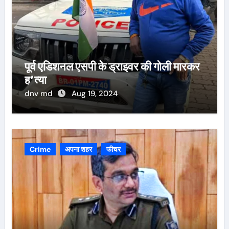
पूर्व एडिशनल एसपी के ड्राइवर की गोली मारकर
ह’त्या
dnv md
Aug 19, 2024
Crime
अपना शहर
फीचर