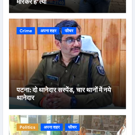
मारकर ह’त्या
Crime
अपना शहर
फीचर
पटना: दो थानेदार सस्पेंड, चार थानों में नये
थानेदार
Politics
अपना शहर
फीचर