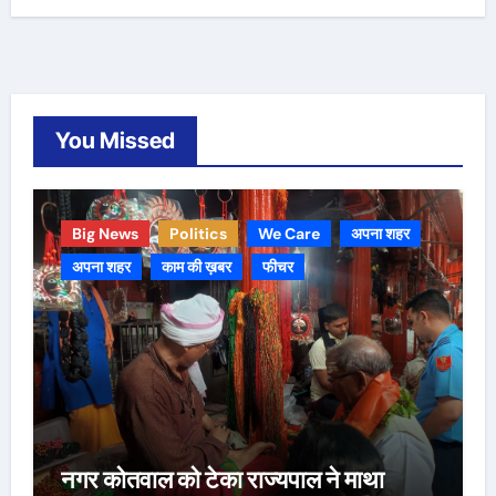
You Missed
Big News
Politics
We Care
अपना शहर
अपना शहर
काम की ख़बर
फीचर
नगर कोतवाल को टेका राज्यपाल ने माथा