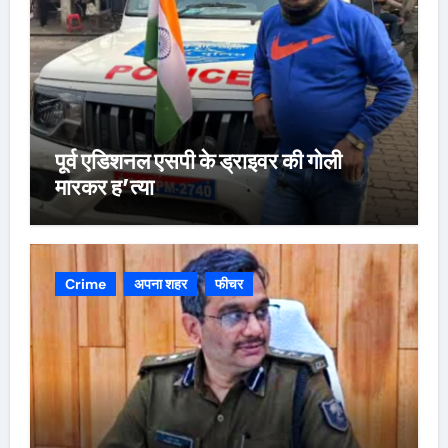
पूर्व एडिशनल एसपी के ड्राइवर की गोली
मारकर ह’त्या
Crime
अपना शहर
फीचर