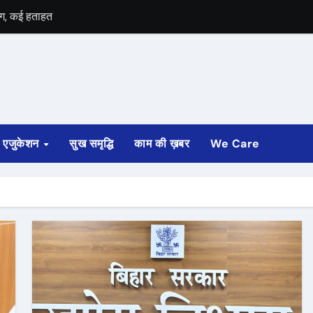
 आग, कई हताहत
 मुहर
एजुकेशन
सुख समृद्धि
काम की ख़बर
We Care