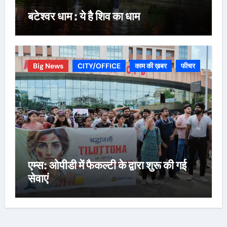
बटेश्वर धाम : ये है शिव का धाम
Big News
CITY/OFFICE
काम की ख़बर
फीचर
एम्स: ओपीडी में फैकल्टी के द्वारा शुरू की गई
सेवाएं