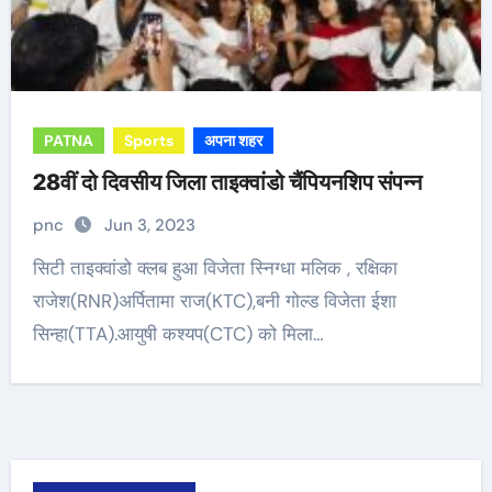
PATNA
Sports
अपना शहर
28वीं दो दिवसीय जिला ताइक्वांडो चैंपियनशिप संपन्न
pnc
Jun 3, 2023
सिटी ताइक्वांडो क्लब हुआ विजेता स्निग्धा मलिक , रक्षिका
राजेश(RNR)अर्पितामा राज(KTC),बनी गोल्ड विजेता ईशा
सिन्हा(TTA).आयुषी कश्यप(CTC) को मिला…