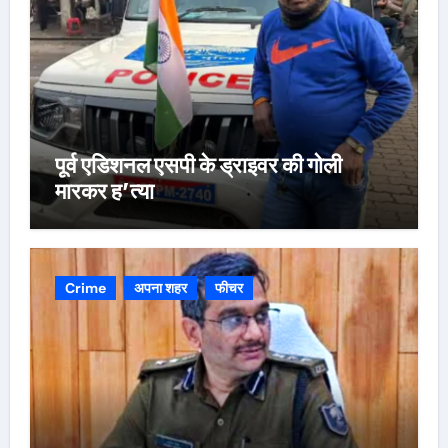
पूर्व एडिशनल एसपी के ड्राइवर की गोली
मारकर ह’त्या
Crime
अपना शहर
फीचर