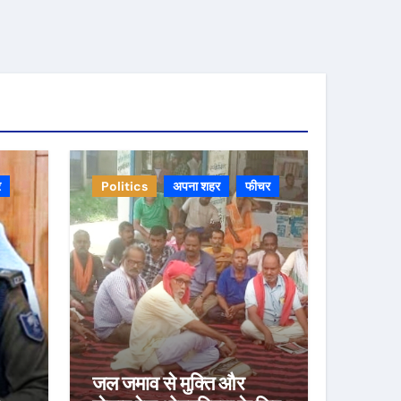
र
Politics
अपना शहर
फीचर
जल जमाव से मुक्ति और