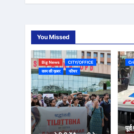
You Missed
Big News
CITY/OFFICE
Cr
काम की ख़बर
फीचर
पूर