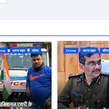
ime
अपना शहर
फीचर
Crime
अपना शहर
फीच
्व एडिशनल एसपी के