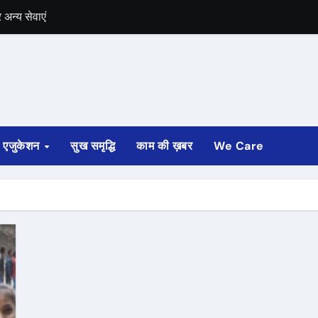
अन्य सेवाएं
में भी चुनाव की घोषणा
 ट्रेन पटरी से उतरी
ी
एजुकेशन
सुख समृद्धि
काम की ख़बर
We Care
्ता साफ
ोड़ रुपए मंजूर किए
अगस्त तक होगी