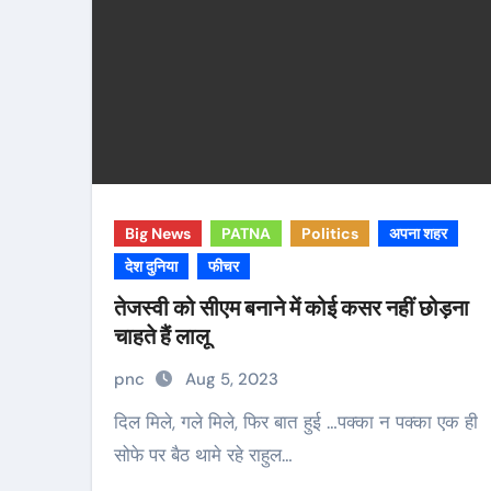
Big News
PATNA
Politics
अपना शहर
देश दुनिया
फीचर
तेजस्वी को सीएम बनाने में कोई कसर नहीं छोड़ना
चाहते हैं लालू
pnc
Aug 5, 2023
दिल मिले, गले मिले, फिर बात हुई …पक्का न पक्का एक ही
सोफे पर बैठ थामे रहे राहुल…