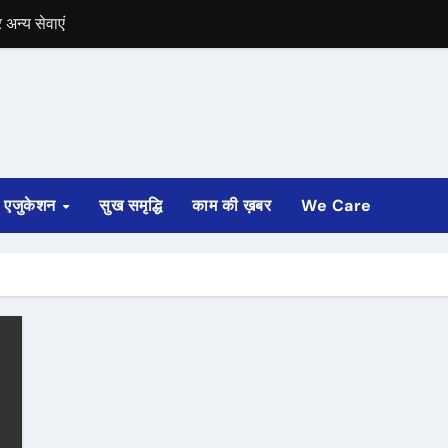
अन्य सेवाएं
में भी चुनाव की घोषणा
 ट्रेन पटरी से उतरी
ी
एजुकेशन
सुख समृद्धि
काम की ख़बर
We Care
्ता साफ
ोड़ रुपए मंजूर किए
अगस्त तक होगी