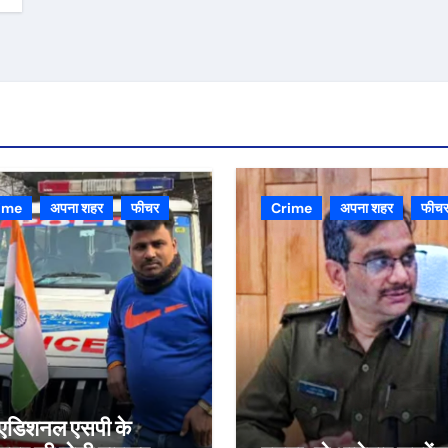
ime
अपना शहर
फीचर
Crime
अपना शहर
फीच
्व एडिशनल एसपी के