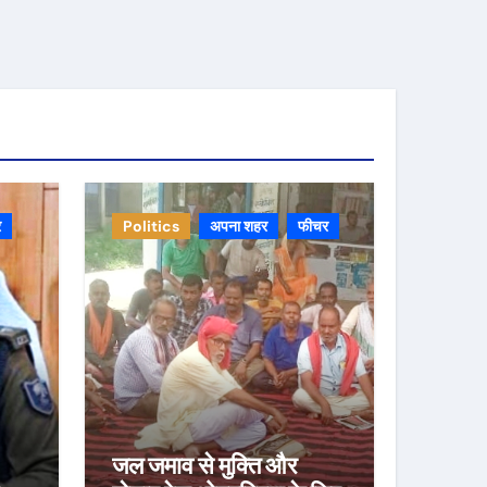
र
Politics
अपना शहर
फीचर
जल जमाव से मुक्ति और