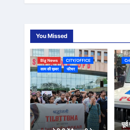
You Missed
Big News
CITY/OFFICE
Cr
काम की ख़बर
फीचर
पूर