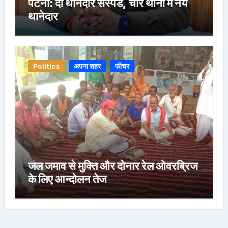
पटना: दो थानेदार सस्पेंड, चार थानों में नये
थानेदार
Politics
अपना शहर
फीचर
जल जमाव से मुक्ति और दोनार रेल ओवरब्रिज
के लिए आन्दोलन तेज