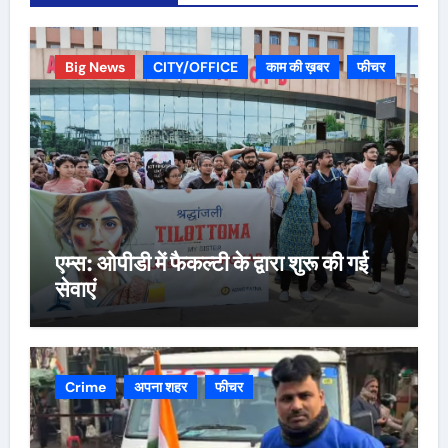
Big News
CITY/OFFICE
काम की ख़बर
फीचर
एम्स: ओपीडी में फैकल्टी के द्वारा शुरू की गई
सेवाएं
Crime
अपना शहर
फीचर