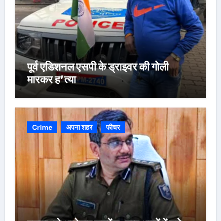
पूर्व एडिशनल एसपी के ड्राइवर की गोली
मारकर ह’त्या
Crime
अपना शहर
फीचर