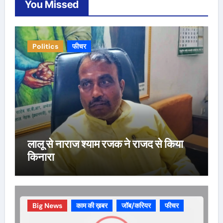
You Missed
Politics
फीचर
लालू से नाराज श्याम रजक ने राजद से किया
किनारा
Big News
काम की ख़बर
जॉब/करियर
फीचर