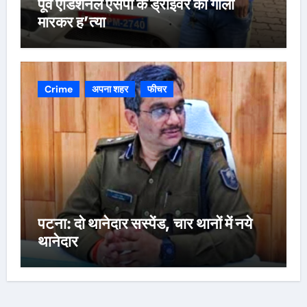
पूर्व एडिशनल एसपी के ड्राइवर की गोली
मारकर ह’त्या
Crime
अपना शहर
फीचर
पटना: दो थानेदार सस्पेंड, चार थानों में नये
थानेदार