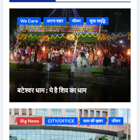
We Care
अपना शहर
फीचर
सुख समृद्धि
बटेश्वर धाम : ये है शिव का धाम
Big News
CITY/OFFICE
काम की ख़बर
फीचर