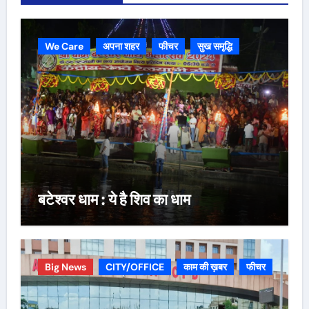
We Care
अपना शहर
फीचर
सुख समृद्धि
बटेश्वर धाम : ये है शिव का धाम
Big News
CITY/OFFICE
काम की ख़बर
फीचर