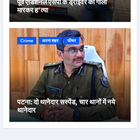
पूर्व एडिशनल एसपी के ड्राइवर की गोली
मारकर ह’त्या
Crime
अपना शहर
फीचर
पटना: दो थानेदार सस्पेंड, चार थानों में नये
थानेदार