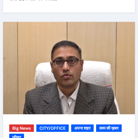
Big News
CITY/OFFICE
अपना शहर
काम की ख़बर
फीचर