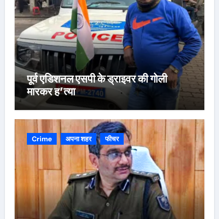
पूर्व एडिशनल एसपी के ड्राइवर की गोली
मारकर ह’त्या
Crime
अपना शहर
फीचर