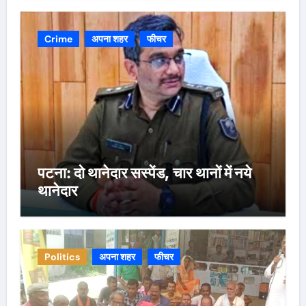
Crime
अपना शहर
फीचर
पटना: दो थानेदार सस्पेंड, चार थानों में नये
थानेदार
Politics
अपना शहर
फीचर