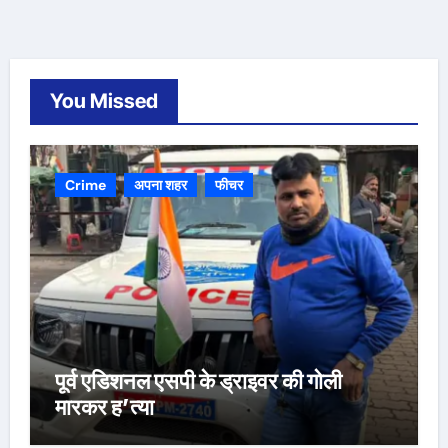
You Missed
Crime
अपना शहर
फीचर
पूर्व एडिशनल एसपी के ड्राइवर की गोली
मारकर ह’त्या