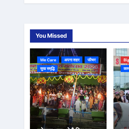
You Missed
We Care
अपना शहर
फीचर
Bi
सुख समृद्धि
काम