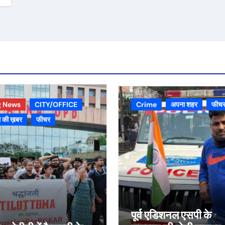
g News
CITY/OFFICE
Crime
अपना शहर
फीच
 की ख़बर
फीचर
पूर्व एडिशनल एसपी के