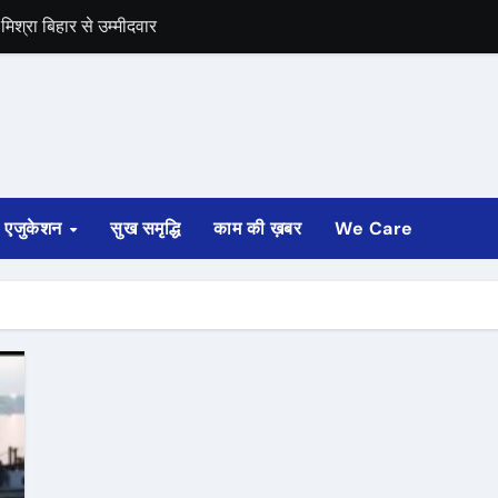
िश्रा बिहार से उम्मीदवार
समर्थन
एजुकेशन
सुख समृद्धि
काम की ख़बर
We Care