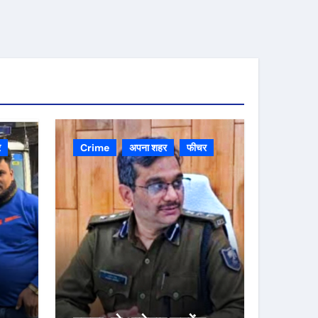
र
Crime
अपना शहर
फीचर