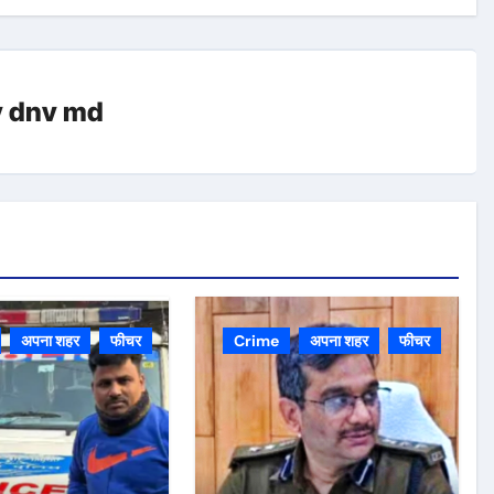
y
dnv md
अपना शहर
फीचर
Crime
अपना शहर
फीचर