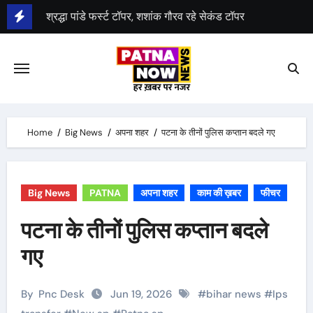
Skip
श्रद्धा पांडे फर्स्ट टॉपर, शशांक गौरव रहे सेकंड टॉपर
to
BPSC 70वीं परीक्षा का रिजल्ट जारी, 2027 अभ्यर्थी सफल
content
Home
Big News
अपना शहर
पटना के तीनों पुलिस कप्तान बदले गए
Big News
PATNA
अपना शहर
काम की ख़बर
फीचर
पटना के तीनों पुलिस कप्तान बदले
गए
By
Pnc Desk
Jun 19, 2026
#
bihar news
#
Ips