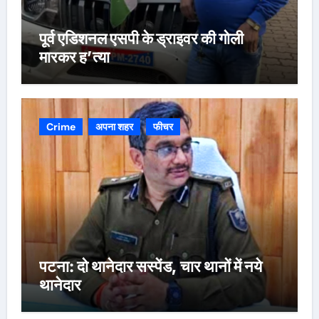
पूर्व एडिशनल एसपी के ड्राइवर की गोली
मारकर ह’त्या
Crime
अपना शहर
फीचर
पटना: दो थानेदार सस्पेंड, चार थानों में नये
थानेदार