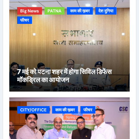
Big News
PATNA
काम की ख़बर
देश दुनिया
फीचर
7 मई को पटना शहर में होगा सिविल डिफेंस
मॉकड्रिल का आयोजन
CITY/OFFICE
काम की ख़बर
फीचर