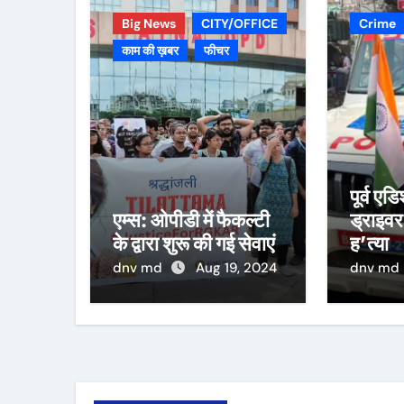
Big News
CITY/OFFICE
Crime
काम की ख़बर
फीचर
पूर्व ए
एम्स: ओपीडी में फैकल्टी
ड्राइवर
के द्वारा शुरू की गई सेवाएं
ह’त्या
dnv md
Aug 19, 2024
dnv md