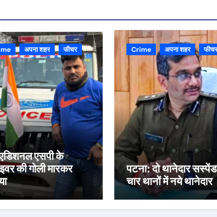
ime
अपना शहर
फीचर
Crime
अपना शहर
फीच
्व एडिशनल एसपी के
ाइवर की गोली मारकर
पटना: दो थानेदार सस्पेंड
या
चार थानों में नये थानेदार