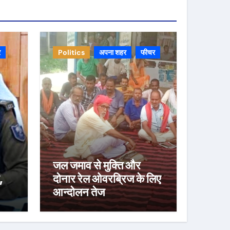
र
Politics
अपना शहर
फीचर
जल जमाव से मुक्ति और
,
दोनार रेल ओवरब्रिज के लिए
आन्दोलन तेज