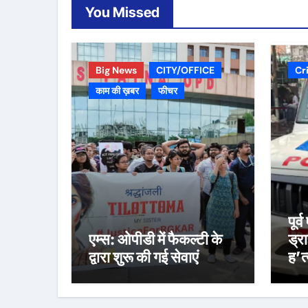
You Missed
Big News
CITY/OFFICE
Cr
काम की ख़बर
फीचर
पूर
एम्स: ओपीडी में फैकल्टी के
ड्र
द्वारा शुरू की गई सेवाएं
ह’त्