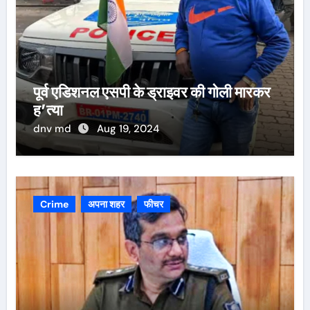
पूर्व एडिशनल एसपी के ड्राइवर की गोली मारकर
ह’त्या
dnv md
Aug 19, 2024
Crime
अपना शहर
फीचर