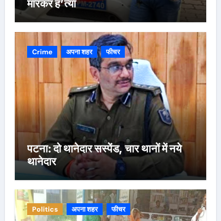
मारकर ह’त्या
Crime
अपना शहर
फीचर
पटना: दो थानेदार सस्पेंड, चार थानों में नये
थानेदार
Politics
अपना शहर
फीचर