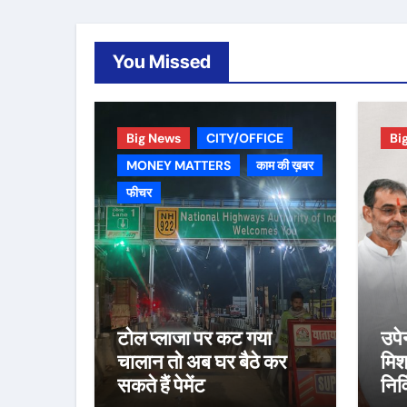
You Missed
Big News
CITY/OFFICE
Bi
MONEY MATTERS
काम की ख़बर
फीचर
टोल प्लाजा पर कट गया
उपे
चालान तो अब घर बैठे कर
मिश
सकते हैं पेमेंट
निर्