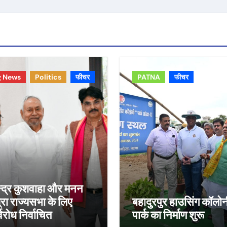
g News
Politics
फीचर
PATNA
फीचर
न्द्र कुशवाहा और मनन
्रा राज्यसभा के लिए
बहादुरपुर हाउसिंग कॉलोन
विरोध निर्वाचित
पार्क का निर्माण शुरू