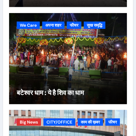
We Care
अपना शहर
फीचर
सुख समृद्धि
बटेश्वर धाम : ये है शिव का धाम
Big News
CITY/OFFICE
काम की ख़बर
फीचर