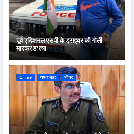
पूर्व एडिशनल एसपी के ड्राइवर की गोली
मारकर ह’त्या
Crime
अपना शहर
फीचर