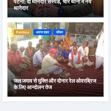
पटना: दो थानेदार सस्पेंड, चार थानों में नये
थानेदार
Politics
अपना शहर
फीचर
जल जमाव से मुक्ति और दोनार रेल ओवरब्रिज
के लिए आन्दोलन तेज