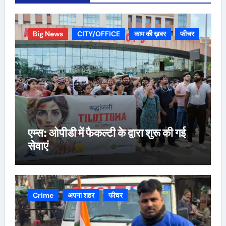
Big News
CITY/OFFICE
काम की ख़बर
फीचर
एम्स: ओपीडी में फैकल्टी के द्वारा शुरू की गई
सेवाएं
Crime
अपना शहर
फीचर