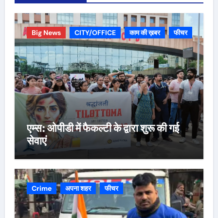
Big News
CITY/OFFICE
काम की ख़बर
फीचर
एम्स: ओपीडी में फैकल्टी के द्वारा शुरू की गई
सेवाएं
Crime
अपना शहर
फीचर