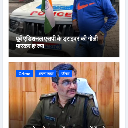
पूर्व एडिशनल एसपी के ड्राइवर की गोली
मारकर ह’त्या
Crime
अपना शहर
फीचर