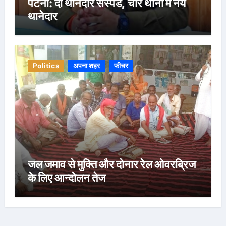
पटना: दो थानेदार सस्पेंड, चार थानों में नये
थानेदार
Politics
अपना शहर
फीचर
जल जमाव से मुक्ति और दोनार रेल ओवरब्रिज
के लिए आन्दोलन तेज