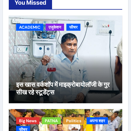
You Missed
ACADEMIC
एजुकेशन
फीचर
इस खास वर्कशॉप में माइक्रोबायोलॉजी के गुर
सीख रहे स्टूडेंट्स
Big News
PATNA
Politics
अपना शहर
फीचर