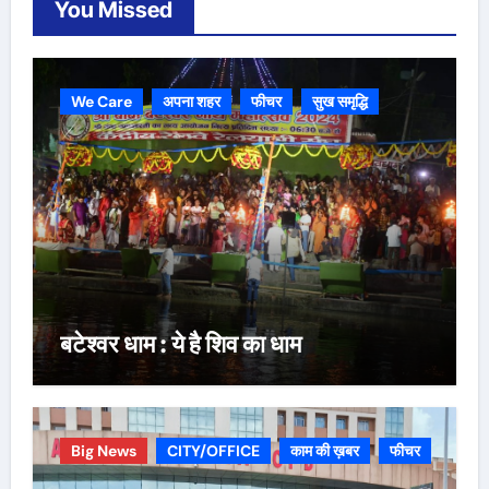
You Missed
We Care
अपना शहर
फीचर
सुख समृद्धि
बटेश्वर धाम : ये है शिव का धाम
Big News
CITY/OFFICE
काम की ख़बर
फीचर