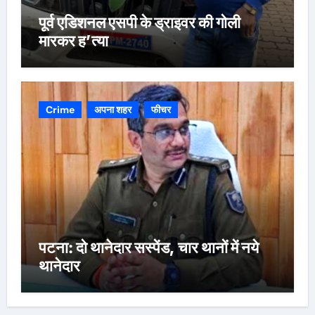
पूर्व एडिशनल एसपी के ड्राइवर की गोली
मारकर ह’त्या
Crime
अपना शहर
फीचर
पटना: दो थानेदार सस्पेंड, चार थानों में नये
थानेदार