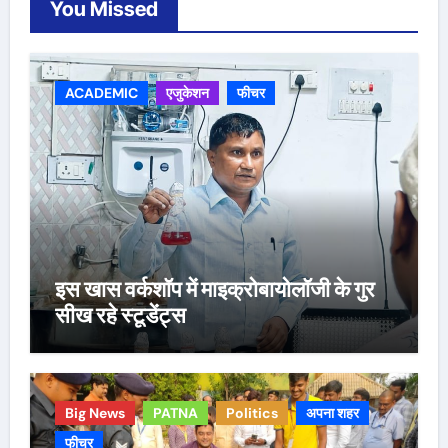
You Missed
ACADEMIC
एजुकेशन
फीचर
इस खास वर्कशॉप में माइक्रोबायोलॉजी के गुर
सीख रहे स्टूडेंट्स
Big News
PATNA
Politics
अपना शहर
फीचर