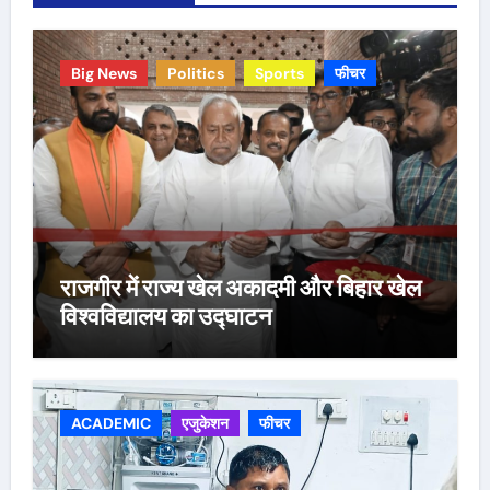
Big News
Politics
Sports
फीचर
राजगीर में राज्य खेल अकादमी और बिहार खेल
विश्वविद्यालय का उद्घाटन
ACADEMIC
एजुकेशन
फीचर