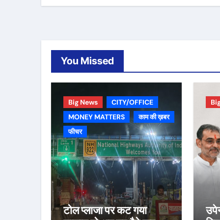
You Missed
Big News
CITY/OFFICE
Bi
MONEY MATTERS
काम की ख़बर
फीचर
टोल प्लाजा पर कट गया
उपे