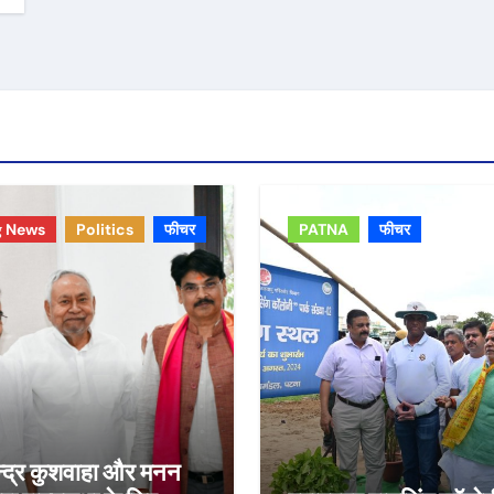
g News
Politics
फीचर
PATNA
फीचर
न्द्र कुशवाहा और मनन