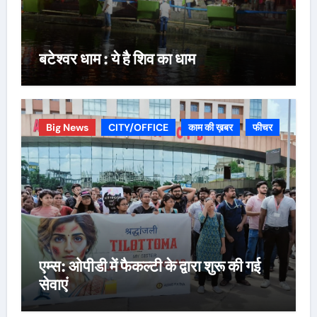
बटेश्वर धाम : ये है शिव का धाम
Big News
CITY/OFFICE
काम की ख़बर
फीचर
एम्स: ओपीडी में फैकल्टी के द्वारा शुरू की गई
सेवाएं