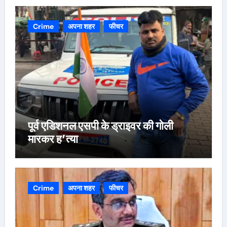
Crime
अपना शहर
फीचर
पूर्व एडिशनल एसपी के ड्राइवर की गोली
मारकर ह’त्या
Crime
अपना शहर
फीचर