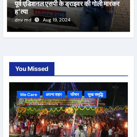
पूर्व एडिशनल एसपी के ड्राइवर की गोली मारकर
ह’त्या
dnv md
Aug 19, 2024
You Missed
We Care
अपना शहर
फीचर
सुख समृद्धि