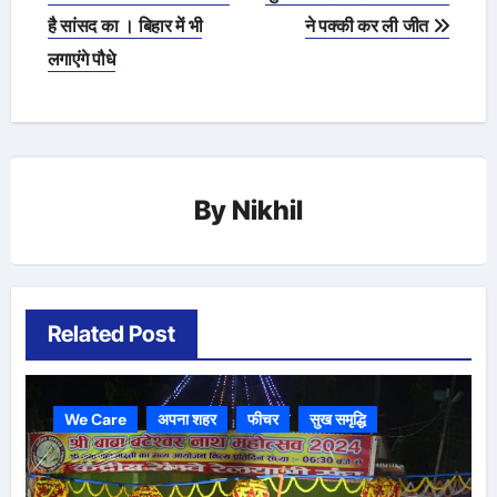
navigation
है सांसद का । बिहार में भी
ने पक्की कर ली जीत
लगाएंगे पौधे
By
Nikhil
Related Post
We Care
अपना शहर
फीचर
सुख समृद्धि